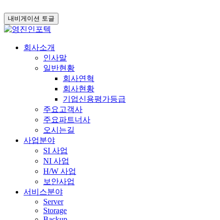
내비게이션 토글
콘
회사소개
텐
인사말
츠
일반현황
로
회사연혁
바
회사현황
로
기업신용평가등급
가
주요고객사
기
주요파트너사
오시는길
사업분야
SI 사업
NI 사업
H/W 사업
보안사업
서비스분야
Server
Storage
Backup